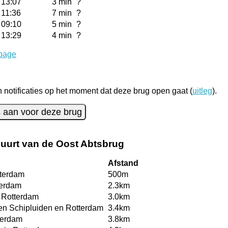
13:07
3 min
?
11:36
7 min
?
09:10
5 min
?
13:29
4 min
?
page
notificaties op het moment dat deze brug open gaat (
uitleg
).
es aan voor deze brug
buurt van de Oost Abtsbrug
Afstand
tterdam
500m
terdam
2.3km
 Rotterdam
3.0km
en Schipluiden en Rotterdam
3.4km
terdam
3.8km