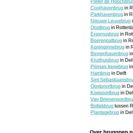
Pieter de Hoochbru
Coolhavenbrug
in R
Parkhavenbrug
in R
Nieuwe Leuvebrug
i
Oostbrug
in Rotter
Erasmusbrug
in Rot
Boerengatbrug
in R
Koninginnebrug
in 
Binnenhavenbrug
in
Kruithuisbrug
in Delf
Prinses Irenebrug
in
Hambrug
in Delft
Sint Sebastiaansbr
Oostpoortbrug
in Del
Koepoortbrug
in Del
Van Brienenoordbr
Botlekbrug
tussen R
Plantagebrug
in Del
Over brugopen.n