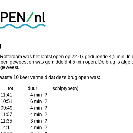
g
 Rotterdam was het laatst open op 22-07 gedurende 4,5 min. In
 open geweest en was gemiddeld 4,5 min open. De brug is afge
 geweest.
laatste 10 keer vermeld dat deze brug open was:
tot
duur
schiptype(n)
11:41
4 min
?
10:51
6 min
?
09:49
4 min
?
11:07
4 min
?
11:35
3 min
?
14:11
4 min
?