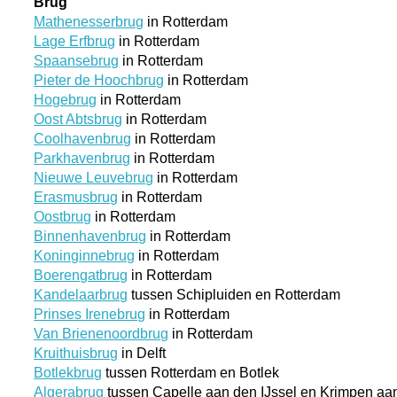
Brug
Mathenesserbrug
in Rotterdam
Lage Erfbrug
in Rotterdam
Spaansebrug
in Rotterdam
Pieter de Hoochbrug
in Rotterdam
Hogebrug
in Rotterdam
Oost Abtsbrug
in Rotterdam
Coolhavenbrug
in Rotterdam
Parkhavenbrug
in Rotterdam
Nieuwe Leuvebrug
in Rotterdam
Erasmusbrug
in Rotterdam
Oostbrug
in Rotterdam
Binnenhavenbrug
in Rotterdam
Koninginnebrug
in Rotterdam
Boerengatbrug
in Rotterdam
Kandelaarbrug
tussen Schipluiden en Rotterdam
Prinses Irenebrug
in Rotterdam
Van Brienenoordbrug
in Rotterdam
Kruithuisbrug
in Delft
Botlekbrug
tussen Rotterdam en Botlek
Algerabrug
tussen Capelle aan den IJssel en Krimpen aa