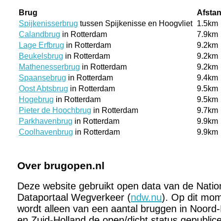
Brug
Afsta
Spijkenisserbrug
tussen Spijkenisse en Hoogvliet
1.5km
Calandbrug
in Rotterdam
7.9km
Lage Erfbrug
in Rotterdam
9.2km
Beukelsbrug
in Rotterdam
9.2km
Mathenesserbrug
in Rotterdam
9.2km
Spaansebrug
in Rotterdam
9.4km
Oost Abtsbrug
in Rotterdam
9.5km
Hogebrug
in Rotterdam
9.5km
Pieter de Hoochbrug
in Rotterdam
9.7km
Parkhavenbrug
in Rotterdam
9.9km
Coolhavenbrug
in Rotterdam
9.9km
Over brugopen.nl
Deze website gebruikt open data van de Natio
Dataportaal Wegverkeer (
ndw.nu
). Op dit mo
wordt alleen van een aantal bruggen in Noord-
en Zuid-Holland de open/dicht status gepublic