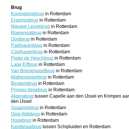
Brug
Koninginnebrug
in Rotterdam
Erasmusbrug
in Rotterdam
Nieuwe Leuvebrug
in Rotterdam
Boerengatbrug
in Rotterdam
Oostbrug
in Rotterdam
Parkhavenbrug
in Rotterdam
Coolhavenbrug
in Rotterdam
Pieter de Hoochbrug
in Rotterdam
Lage Erfbrug
in Rotterdam
Van Brienenoordbrug
in Rotterdam
Mathenesserbrug
in Rotterdam
Beukelsbrug
in Rotterdam
Prinses Irenebrug
in Rotterdam
Algerabrug
tussen Capelle aan den IJssel en Krimpen aa
den IJssel
Spaansebrug
in Rotterdam
Oost Abtsbrug
in Rotterdam
Hogebrug
in Rotterdam
Kandelaarbrug
tussen Schipluiden en Rotterdam