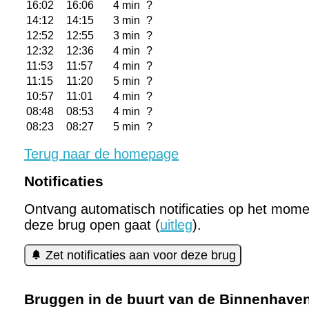
16:02
16:06
4 min
?
14:12
14:15
3 min
?
12:52
12:55
3 min
?
12:32
12:36
4 min
?
11:53
11:57
4 min
?
11:15
11:20
5 min
?
10:57
11:01
4 min
?
08:48
08:53
4 min
?
08:23
08:27
5 min
?
Terug naar de homepage
Notificaties
Ontvang automatisch notificaties op het mome
deze brug open gaat (
uitleg
).
Zet notificaties aan voor deze brug
Bruggen in de buurt van de Binnenhave