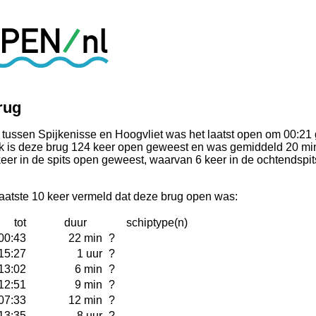
rug
 tussen Spijkenisse en Hoogvliet was het laatst open om 00:21
k is deze brug 124 keer open geweest en was gemiddeld 20 min
er in de spits open geweest, waarvan 6 keer in de ochtendspits
laatste 10 keer vermeld dat deze brug open was:
tot
duur
schiptype(n)
00:43
22 min
?
15:27
1 uur
?
13:02
6 min
?
12:51
9 min
?
07:33
12 min
?
13:35
8 uur
?