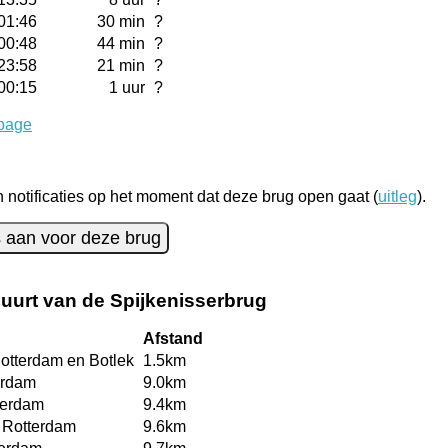
01:46
30 min
?
00:48
44 min
?
23:58
21 min
?
00:15
1 uur
?
page
notificaties op het moment dat deze brug open gaat (
uitleg
).
es aan voor deze brug
uurt van de Spijkenisserbrug
Afstand
otterdam en Botlek
1.5km
erdam
9.0km
terdam
9.4km
 Rotterdam
9.6km