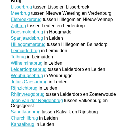
Brug
Lisserbrug
tussen Lisse en Lisserbroek
Meerbrug
tussen Nieuwe Wetering en Vredenburg
Elsbroekerbrug
tussen Hillegom en Nieuw-Vennep
Zijlbrug
tussen Leiden en Leiderdorp
Doesmolenbrug
in Hoogmade
Spanjaardsbrug
in Leiden
Hillegommerbrug
tussen Hillegom en Beinsdorp
Leimuiderbrug
in Leimuiden
Tolbrug
in Leimuiden
Wilhelminabrug
in Leiden
Leiderdorpsebrug
tussen Leiderdorp en Leiden
Woubrugsebrug
in Woubrugge
Julius Caesarbrug
in Leiden
Rijnzichtbrug
in Leiden
Rhijnvreugdbrug
tussen Leiderdorp en Zoeterwoude
Joop van der Reijdenbrug
tussen Valkenburg en
Oegstgeest
Sandtlaanbrug
tussen Katwijk en Rijnsburg
Churchillbrug
in Leiden
Kanaalbrug
in Leiden