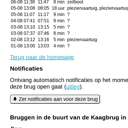
06-08 11:38
11:47
8 min
zeilboot
05-08 13:08
08:05
18 uur
pleziervaartuig, pleziervaartui
05-08 11:07
11:17
9 min
?
04-08 07:41
07:51
9 min
?
03-08 13:10
13:15
5 min
?
03-08 07:37
07:46
8 min
?
02-08 13:12
13:16
5 min
pleziervaartuig
01-08 13:00
13:03
4 min
?
Terug naar de homepage
Notificaties
Ontvang automatisch notificaties op het mome
deze brug open gaat (
uitleg
).
Zet notificaties aan voor deze brug
Bruggen in de buurt van de Kaagbrug in