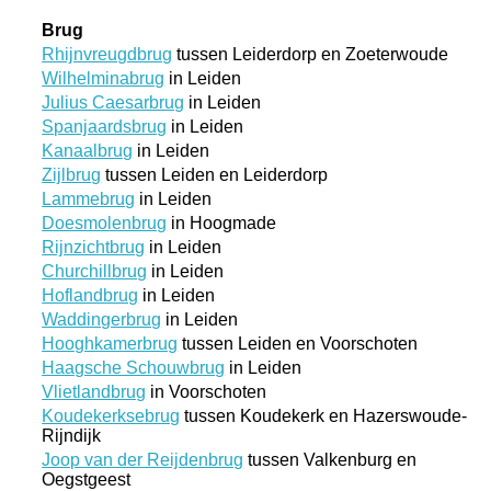
Brug
Rhijnvreugdbrug
tussen Leiderdorp en Zoeterwoude
Wilhelminabrug
in Leiden
Julius Caesarbrug
in Leiden
Spanjaardsbrug
in Leiden
Kanaalbrug
in Leiden
Zijlbrug
tussen Leiden en Leiderdorp
Lammebrug
in Leiden
Doesmolenbrug
in Hoogmade
Rijnzichtbrug
in Leiden
Churchillbrug
in Leiden
Hoflandbrug
in Leiden
Waddingerbrug
in Leiden
Hooghkamerbrug
tussen Leiden en Voorschoten
Haagsche Schouwbrug
in Leiden
Vlietlandbrug
in Voorschoten
Koudekerksebrug
tussen Koudekerk en Hazerswoude-
Rijndijk
Joop van der Reijdenbrug
tussen Valkenburg en
Oegstgeest