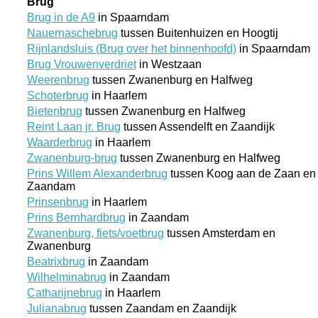
Brug
Brug in de A9
in Spaarndam
Nauernaschebrug
tussen Buitenhuizen en Hoogtij
Rijnlandsluis (Brug over het binnenhoofd)
in Spaarndam
Brug Vrouwenverdriet
in Westzaan
Weerenbrug
tussen Zwanenburg en Halfweg
Schoterbrug
in Haarlem
Bietenbrug
tussen Zwanenburg en Halfweg
Reint Laan jr. Brug
tussen Assendelft en Zaandijk
Waarderbrug
in Haarlem
Zwanenburg-brug
tussen Zwanenburg en Halfweg
Prins Willem Alexanderbrug
tussen Koog aan de Zaan en
Zaandam
Prinsenbrug
in Haarlem
Prins Bernhardbrug
in Zaandam
Zwanenburg, fiets/voetbrug
tussen Amsterdam en
Zwanenburg
Beatrixbrug
in Zaandam
Wilhelminabrug
in Zaandam
Catharijnebrug
in Haarlem
Julianabrug
tussen Zaandam en Zaandijk