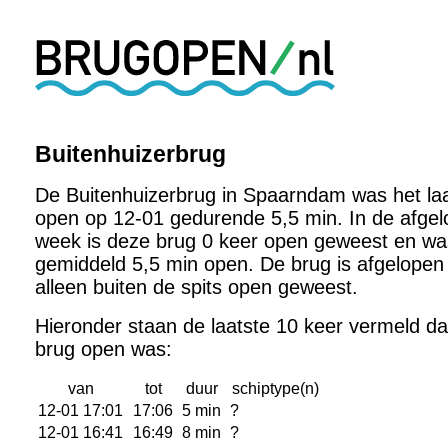
Buitenhuizerbrug
De Buitenhuizerbrug in Spaarndam was het laa
open op 12-01 gedurende 5,5 min. In de afge
week is deze brug 0 keer open geweest en wa
gemiddeld 5,5 min open. De brug is afgelope
alleen buiten de spits open geweest.
Hieronder staan de laatste 10 keer vermeld d
brug open was:
van
tot
duur
schiptype(n)
12-01 17:01
17:06
5 min
?
12-01 16:41
16:49
8 min
?