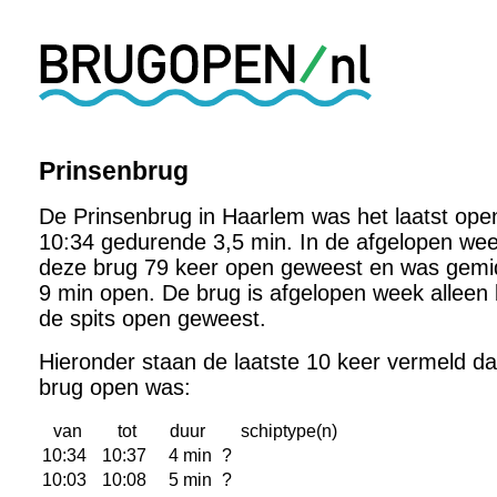
Prinsenbrug
De Prinsenbrug in Haarlem was het laatst op
10:34 gedurende 3,5 min. In de afgelopen wee
deze brug 79 keer open geweest en was gemi
9 min open. De brug is afgelopen week alleen 
de spits open geweest.
Hieronder staan de laatste 10 keer vermeld d
brug open was:
van
tot
duur
schiptype(n)
10:34
10:37
4 min
?
10:03
10:08
5 min
?