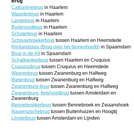
Brug
Catharijnebrug
in Haarlem
Waarderbrug
in Haarlem
Langebrug
in Haarlem
Buitenrustbrug
in Haarlem
Schoterbrug
in Haarlem
Schouwbroekerbrug
tussen Haarlem en Heemstede
Rijnlandsluis (Brug over het binnenhoofd)
in Spaarndam
Brug in de A9
in Spaarndam
Schalkwijkerbrug
tussen Haarlem en Cruquius
Cruquiusbrug
tussen Cruquius en Heemstede
Weerenbrug
tussen Zwanenburg en Halfweg
Bietenbrug
tussen Zwanenburg en Halfweg
Zwanenburg-brug
tussen Zwanenburg en Halfweg
Zwanenburg, fiets/voetbrug
tussen Amsterdam en
Zwanenburg
Bennebroekerbrug
tussen Bennebroek en Zwaanshoek
Nauernaschebrug
tussen Buitenhuizen en Hoogtij
Lijnderbrug
tussen Amsterdam en Lijnden